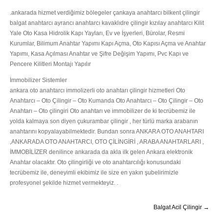
.ankarada hizmet verdiğimiz bölegeler çankaya anahtarcı bilkent çilingir
balgat anahtarcı ayrancı anahtarcı kavaklıdre çilingir kızılay anahtarcı Kilit
Yale Oto Kasa Hidrolik Kapı Yayları, Ev ve İşyerleri, Bürolar, Resmi
Kurumlar, Bilimum Anahtar Yapımı Kapı Açma, Oto Kapısı Açma ve Anahtar
Yapımı, Kasa Açılması Anahtar ve Şifre Değişim Yapımı, Pvc Kapı ve
Pencere Kilitleri Montajı Yapılır
İmmobilizer Sistemler
ankara oto anahtarcı immolizerli oto anahtarı çilingir hizmetleri Oto
Anahtarcı – Oto Çilingir – Oto Kumanda Oto Anahtarcı – Oto Çilingir – Oto
Anahtarı – Oto çilingiri Oto anahtarı ve immobilizer de ki tecrübemiz ile
yolda kalmaya son diyen çukurambar çilingir , her türlü marka arabanın
anahtarını kopyalayabilmektedir. Bundan sonra ANKARA OTO ANAHTARI
,ANKARADA OTO ANAHTARCI, OTO ÇİLİNGİRİ , ARABA ANAHTARLARI ,
İMMOBİLİZER denilince ankarada da akla ilk gelen Ankara elektronik
Anahtar olacaktır. Oto çilingirliği ve oto anahtarcılığı konusundaki
tecrübemiz ile, deneyimli ekibimiz ile size en yakın şubelirimizle
profesyonel şekilde hizmet vermekteyiz. .
Balgat Acil Çilingir →